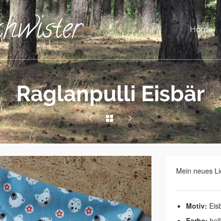
Home
Raglanpulli Eisbär
Mein neues Li
Motiv:
Eis
Farbe:
hell