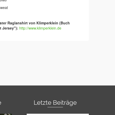
weat
ter Raglanshirt von Klimperklein (Buch
 Jersey"):
http://www.klimperklein.de
e
Letzte Beiträge