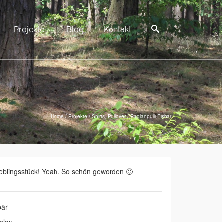
Projekte
Blog
Kontakt
Home
/
Projekte
/
Shirts, Pullover
/
Raglanpulli Eisbär
eblingsstück! Yeah. So schön geworden 🙂
bär
blau