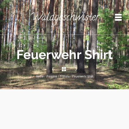
Feuerwehr Shirt
Home
/
Projekte
/
T-Shirts
/
Feuerwehr Shirt