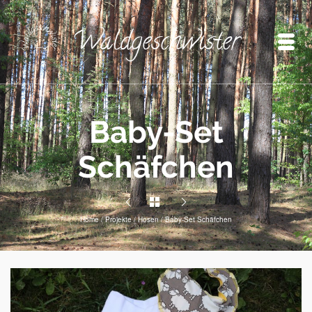
Baby-Set
Schäfchen
Home
/
Projekte
/
Hosen
/
Baby-Set Schäfchen