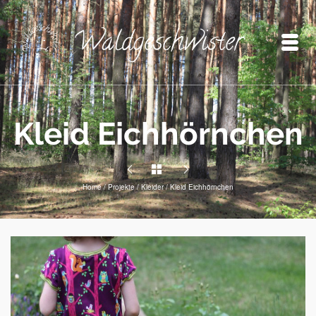
Kleid Eichhörnchen
Home
/
Projekte
/
Kleider
/
Kleid Eichhörnchen